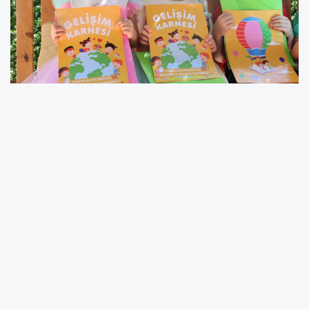
TOROSLAR’IN GÜNDÜZ BAKIMEVLERİNDE KARNE
HEYECANI YAŞANDI
-AKBELEN VE OSMANİYE GÜNDÜZ
BAKIMEVLERİNDE YENİ DÖNEM ÖN KAYITLARI 1
TEMMUZ’DA BAŞLIYOR