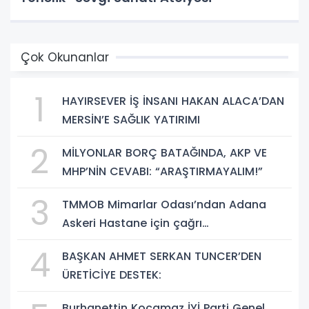
Çok Okunanlar
1
HAYIRSEVER İŞ İNSANI HAKAN ALACA’DAN
MERSİN’E SAĞLIK YATIRIMI
2
MİLYONLAR BORÇ BATAĞINDA, AKP VE
MHP’NİN CEVABI: “ARAŞTIRMAYALIM!”
3
TMMOB Mimarlar Odası’ndan Adana
Askeri Hastane için çağrı…
4
BAŞKAN AHMET SERKAN TUNCER’DEN
ÜRETİCİYE DESTEK:
Burhanettin Kocamaz İYİ Parti Genel