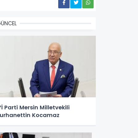
GÜNCEL
Yİ Parti Mersin Milletvekili
urhanettin Kocamaz