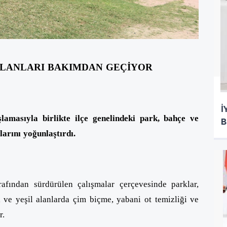
 ALANLARI BAKIMDAN GEÇİYOR
İ
lamasıyla birlikte ilçe genelindeki park, bahçe ve
B
larını yoğunlaştırdı.
afından sürdürülen çalışmalar çerçevesinde parklar,
 ve yeşil alanlarda çim biçme, yabani ot temizliği ve
r.