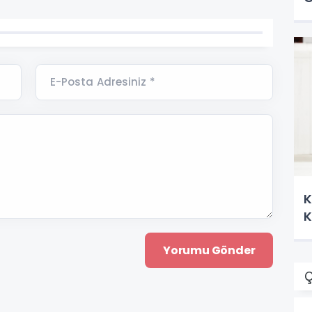
E-Posta Adresiniz *
K
K
Ç