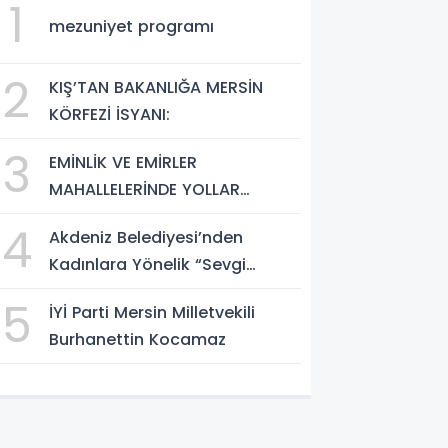
1
mezuniyet programı
2
KIŞ’TAN BAKANLIĞA MERSİN
KÖRFEZİ İSYANI:
3
EMİNLİK VE EMİRLER
MAHALLELERİNDE YOLLAR
GÜÇLENDİRİLDİ
4
Akdeniz Belediyesi’nden
Kadınlara Yönelik “Sevgi
Sanatı Atölyesi”
5
İYİ Parti Mersin Milletvekili
Burhanettin Kocamaz