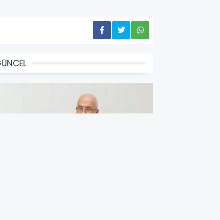
GÜNCEL
Yİ Parti Mersin Milletvekili
urhanettin Kocamaz