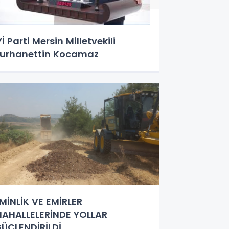
Yİ Parti Mersin Milletvekili
urhanettin Kocamaz
MİNLİK VE EMİRLER
AHALLELERİNDE YOLLAR
ÜÇLENDİRİLDİ