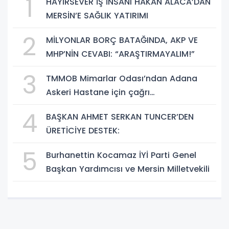
1
HAYIRSEVER İŞ İNSANI HAKAN ALACA’DAN
MERSİN’E SAĞLIK YATIRIMI
2
MİLYONLAR BORÇ BATAĞINDA, AKP VE
MHP’NİN CEVABI: “ARAŞTIRMAYALIM!”
3
TMMOB Mimarlar Odası’ndan Adana
Askeri Hastane için çağrı…
4
BAŞKAN AHMET SERKAN TUNCER’DEN
ÜRETİCİYE DESTEK:
5
Burhanettin Kocamaz İYİ Parti Genel
Başkan Yardımcısı ve Mersin Milletvekili