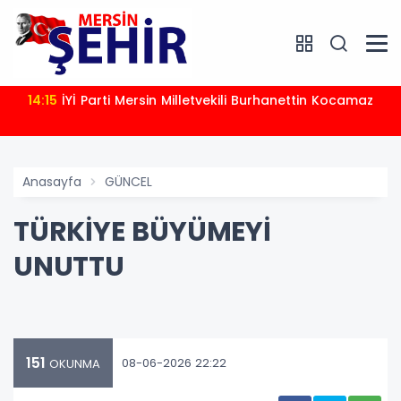
14:15
İYİ Parti Mersin Milletvekili Burhanettin Kocamaz
Anasayfa
GÜNCEL
TÜRKİYE BÜYÜMEYİ
UNUTTU
151
08-06-2026 22:22
OKUNMA