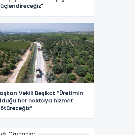
üçlendireceğiz"
aşkan Vekili Beşikci: “Üretimin
lduğu her noktaya hizmet
ötüreceğiz”
ok Okunanlar