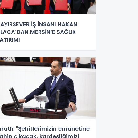
AYIRSEVER İŞ İNSANI HAKAN
LACA’DAN MERSİN’E SAĞLIK
ATIRIMI
ıratlı: "Şehitlerimizin emanetine
ahip çıkacak, kardeşliğimizi