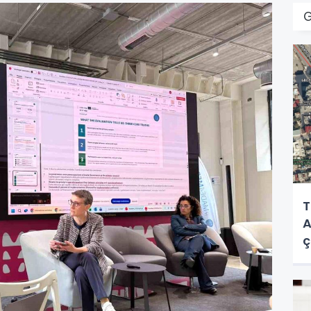
T
A
ç