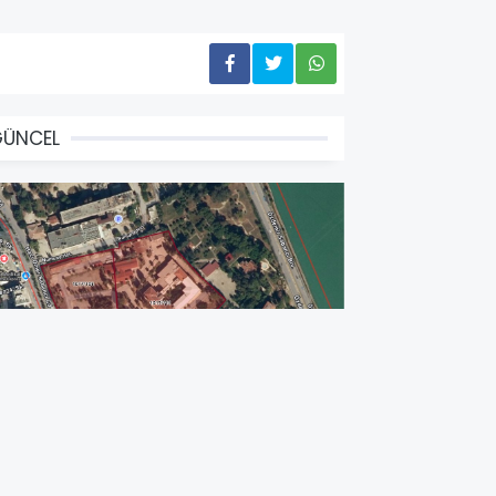
GÜNCEL
MMOB Mimarlar Odası’ndan
dana Askeri Hastane için
ağrı…