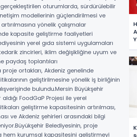
gerçekleştirilen oturumlarda, sürdürülebilir
 yönetişim modellerinin güçlendirilmesi ve
H
 artırılmasına yönelik çalışmalar
A
de kapasite geliştirme faaliyetleri
Y
diyesinin yerel gıda sistemi uygulamaları
edarik zincirleri, iklim değişikliğine uyum ve
ne paydaş toplantıları
a proje ortakları, Akdeniz genelinde
ikalarının geliştirilmesine yönelik iş birliğinin
ışverişinde bulundu.Mersin Büyükşehir
 aldığı FoodGaP Projesi ile yerel
tikaları geliştirme kapasitesinin artırılması,
sı ve Akdeniz şehirleri arasındaki bilgi
eniyor.Büyükşehir Belediyesinin, proje
K
 hem kurumsal kapasitesini geliştirmeyi
s