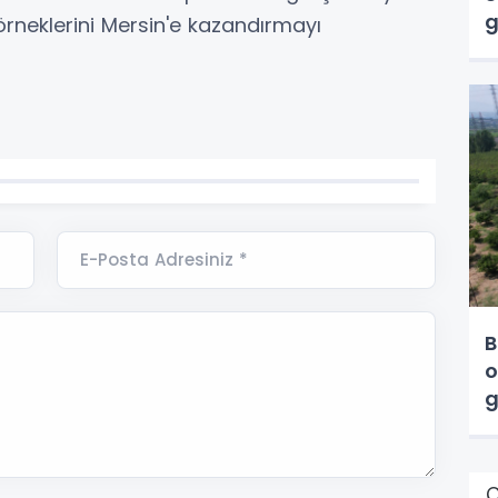
g
rneklerini Mersin'e kazandırmayı
E-Posta Adresiniz *
B
o
g
Ç