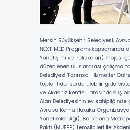
Mersin Büyükşehir Belediyesi, Avrup
NEXT MED Programı kapsamında de
Yönetişimi ve Politikaları) Projesi
düzenlenen uluslararası çalışma top
Belediyesi Tarımsal Hizmetler Daires
toplantıda; sürdürülebilir gıda sist
ve Akdeniz kentleri arasındaki iş bi
Alan Belediyesinin ev sahipliğinde 
Avrupa Kamu Hukuku Organizasyonu (E
Yönetimler Ağı), Barselona Metropol
Paktı (MUFPP) temsilcileri ile Akde