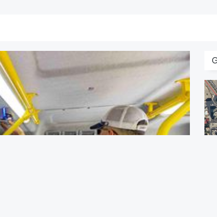
T
A
ç