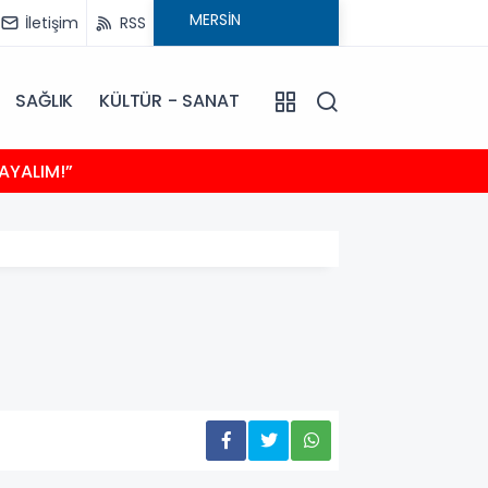
İletişim
RSS
SAĞLIK
KÜLTÜR - SANAT
18:15
AYALIM!”
HAYIRS