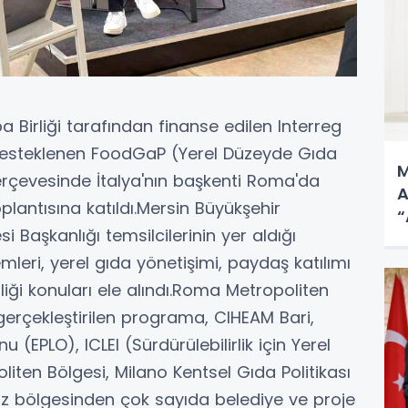
a Birliği tarafından finanse edilen Interreg
steklenen FoodGaP (Yerel Düzeyde Gıda
M
 çerçevesinde İtalya'nın başkenti Roma'da
A
lantısına katıldı.Mersin Büyükşehir
“
i Başkanlığı temsilcilerinin yer aldığı
emleri, yerel gıda yönetişimi, paydaş katılımı
rliği konuları ele alındı.Roma Metropoliten
gerçekleştirilen programa, CIHEAM Bari,
PLO), ICLEI (Sürdürülebilirlik için Yerel
iten Bölgesi, Milano Kentsel Gıda Politikası
niz bölgesinden çok sayıda belediye ve proje