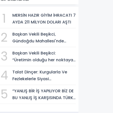
1
MERSİN HAZIR GİYİM İHRACATI 7
AYDA 211 MİLYON DOLARI AŞTI
2
Başkan Vekili Beşikci,
Gündoğdu Mahallesi'nde
Vatandaşlarla Buluştu
3
Başkan Vekili Beşikci:
“Üretimin olduğu her noktaya
hizmet götüreceğiz”
4
Talat Dinçer: Kurgularla Ve
Fezlekelerle Siyasi
Mücadelemizi
5
“YANLIŞ BİR İŞ YAPILIYOR BİZ DE
Engelleyemezsiniz
BU YANLIŞ İŞ KARŞISINDA TÜRK
MİLLETİNİ UYARMAYA DEVAM
EDECEĞİZ”