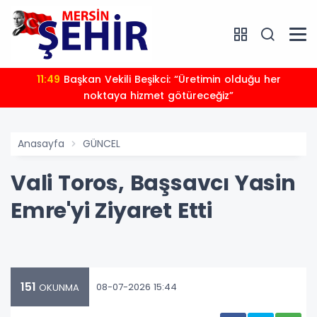
11:49
Başkan Vekili Beşikci: “Üretimin olduğu her
noktaya hizmet götüreceğiz”
Anasayfa
GÜNCEL
Vali Toros, Başsavcı Yasin
Emre'yi Ziyaret Etti
151
08-07-2026 15:44
OKUNMA