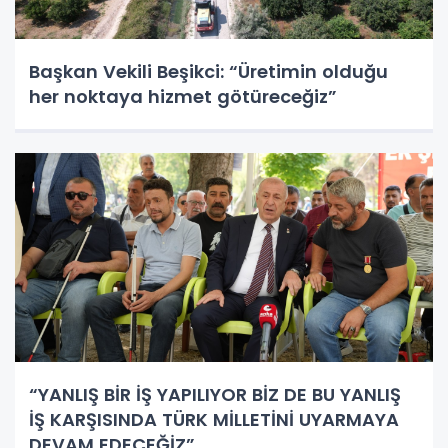
Başkan Vekili Beşikci: “Üretimin olduğu
her noktaya hizmet götüreceğiz”
“YANLIŞ BİR İŞ YAPILIYOR BİZ DE BU YANLIŞ
İŞ KARŞISINDA TÜRK MİLLETİNİ UYARMAYA
DEVAM EDECEĞİZ”