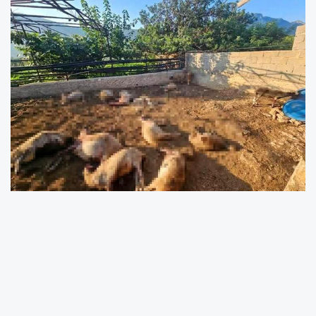
Silifke
ilçesinde ağıla giren kurtların saldırısı
sonucu 29 koyun telef oldu.
Edinilen bilgiye göre olay, Silifke'ye bağlı