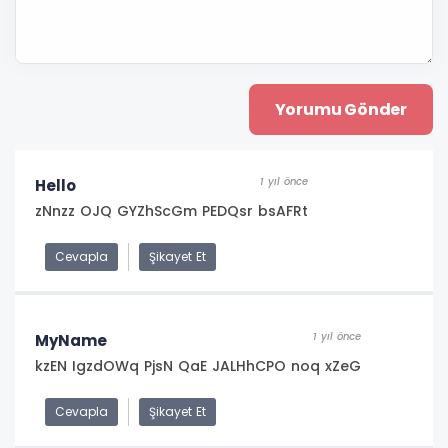
1 yıl önce
Hello
zNnzz OJQ GYZhScGm PEDQsr bsAFRt
Cevapla
Şikayet Et
1 yıl önce
MyName
kzEN IgzdOWq PjsN QaE JALHhCPO noq xZeG
Cevapla
Şikayet Et