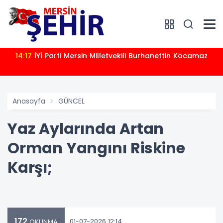
14:17
İYİ Parti Mersin Milletvekili Burhanettin Kocamaz
Anasayfa
GÜNCEL
Yaz Aylarında Artan
Orman Yangını Riskine
Karşı;
172
01-07-2026 12:14
OKUNMA