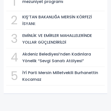
1
mezuniyet programı
2
KIŞ’TAN BAKANLIĞA MERSİN KÖRFEZİ
İSYANI:
3
EMİNLİK VE EMİRLER MAHALLELERİNDE
YOLLAR GÜÇLENDİRİLDİ
4
Akdeniz Belediyesi’nden Kadınlara
Yönelik “Sevgi Sanatı Atölyesi”
5
İYİ Parti Mersin Milletvekili Burhanettin
Kocamaz