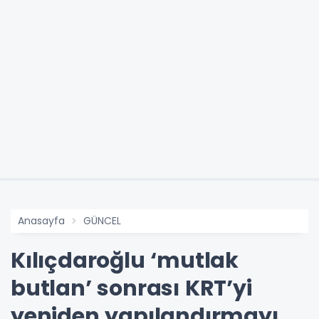
Anasayfa
GÜNCEL
Kılıçdaroğlu ‘mutlak
butlan’ sonrası KRT’yi
yeniden yapılandırmayı