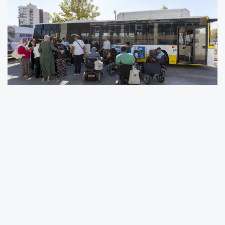
BÜYÜKŞEHİR’DEN ÖZEL GEREKSİNİMLİ
BİREYLERE GÜVENLİ ULAŞIM EĞİTİMİ
68’LİLER ORMANI’NDA
‘SEN DE HAREKETİN BİR
PARÇASI OL’
YÜRÜYÜŞÜ
Mersin Büyükşehir Belediyesi,
‘Avrupa