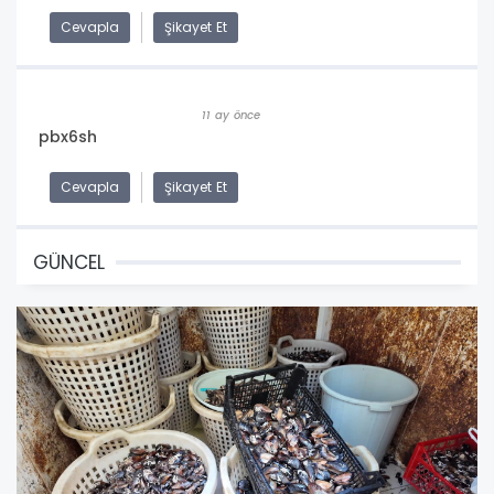
Cevapla
Şikayet Et
11 ay önce
pbx6sh
Cevapla
Şikayet Et
GÜNCEL