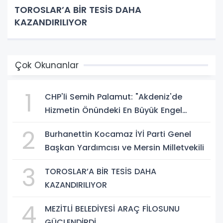
TOROSLAR’A BİR TESİS DAHA
KAZANDIRILIYOR
Çok Okunanlar
1
CHP'li Semih Palamut: "Akdeniz'de
Hizmetin Önündeki En Büyük Engel
Şeffaflıktan Uzak Yönetim Anlayışıdır"
2
Burhanettin Kocamaz İYİ Parti Genel
Başkan Yardımcısı ve Mersin Milletvekili
3
TOROSLAR’A BİR TESİS DAHA
KAZANDIRILIYOR
4
MEZİTLİ BELEDİYESİ ARAÇ FİLOSUNU
GÜÇLENDİRDİ