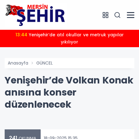
13:44
Yenişehir’de atıl okullar ve metruk yapılar
yıkılıyor
Anasayfa
GÜNCEL
Yenişehir’de Volkan Konak
anısına konser
düzenlenecek
241
18-09-2025 15:35
OKUNMA