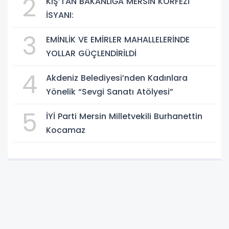
2
KIŞ’TAN BAKANLIĞA MERSİN KÖRFEZİ
İSYANI:
3
EMİNLİK VE EMİRLER MAHALLELERİNDE
YOLLAR GÜÇLENDİRİLDİ
4
Akdeniz Belediyesi’nden Kadınlara
Yönelik “Sevgi Sanatı Atölyesi”
5
İYİ Parti Mersin Milletvekili Burhanettin
Kocamaz