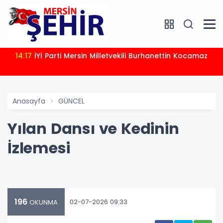
14:17
İYİ Parti Mersin Milletvekili Burhanettin Kocamaz
Anasayfa
GÜNCEL
Yılan Dansı ve Kedinin
İzlemesi
196
02-07-2026 09:33
OKUNMA