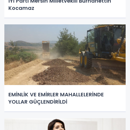
İYİ Parti Mersin Milletvekili Burhanettin
Kocamaz
EMİNLİK VE EMİRLER MAHALLELERİNDE
YOLLAR GÜÇLENDİRİLDİ