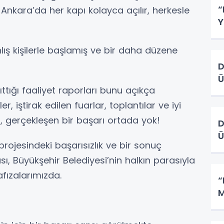
“
nkara’da her kapı kolayca açılır, herkesle
Y
ış kişilerle başlamış ve bir daha düzene
D
Ü
ığı faaliyet raporları bunu açıkça
r, iştirak edilen fuarlar, toplantılar ve iyi
at, gerçekleşen bir başarı ortada yok!
DÜN
rojesindeki başarısızlık ve bir sonuç
sı, Büyükşehir Belediyesi’nin halkın parasıyla
afızalarımızda.
“
M