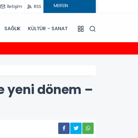
İletişim
RSS
SAĞLIK
KÜLTÜR - SANAT
12:16
Akdeniz
e yeni dönem –