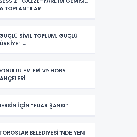
SESSİZ” GAZZE-YARDIM GEMİSİ…
e TOPLANTILAR
GÜÇLÜ SİVİL TOPLUM, GÜÇLÜ
ÜRKİYE” …
ÖNÜLLÜ EVLERİ ve HOBY
AHÇELERİ
ERSİN İÇİN “FUAR ŞANSI”
TOROSLAR BELEDİYESİ”NDE YENİ