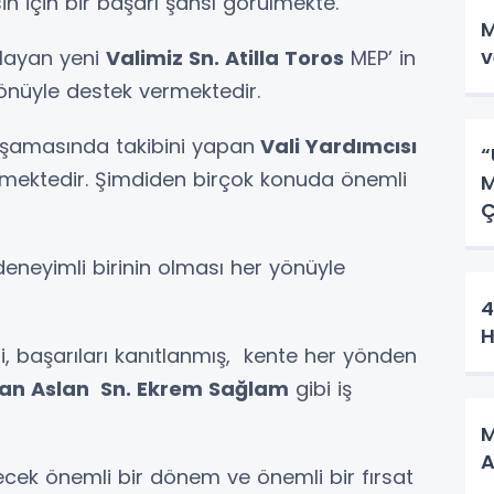
n için bir başarı şansı görülmekte.
MER
v
layan yeni
Valimiz Sn. Atilla Toros
MEP’ in
yönüyle destek vermektedir.
şamasında takibini yapan
Vali Yardımcısı
“
rmektedir. Şimdiden birçok konuda önemli
M
Ç
deneyimli birinin olması her yönüyle
4
, başarıları kanıtlanmış, kente her yönden
asan Aslan Sn. Ekrem Sağlam
gibi iş
M
lecek önemli bir dönem ve önemli bir fırsat