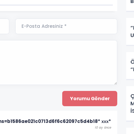
E-Posta Adresiniz *
“
Ö
“
Ç
M
 * hs=b1586ae021c0713d6f6c62097c5d4b18* ххх*
10 ay önce