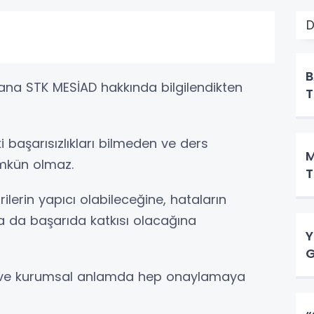
D
B
 ana STK MESİAD hakkında bilgilendikten
T
i başarısızlıkları bilmeden ve ders
M
kün olmaz.
T
tirilerin yapıcı olabileceğine, hataların
a da başarıda katkısı olacağına
Y
G
el ve kurumsal anlamda hep onaylamaya