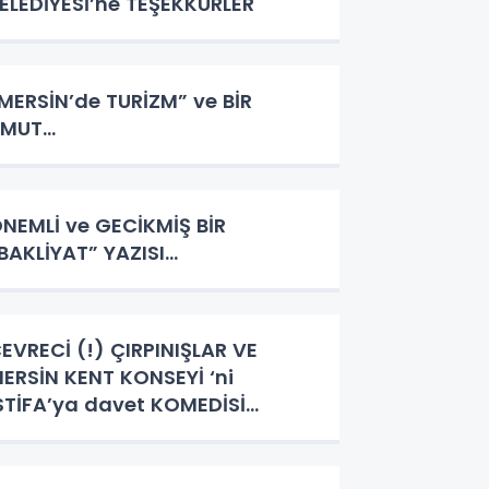
BELEDİYESİ’ne TEŞEKKÜRLER
MERSİN’de TURİZM” ve BİR
UMUT…
NEMLİ ve GECİKMİŞ BİR
BAKLİYAT” YAZISI…
EVRECİ (!) ÇIRPINIŞLAR VE
ERSİN KENT KONSEYİ ‘ni
İSTİFA’ya davet KOMEDİSİ…