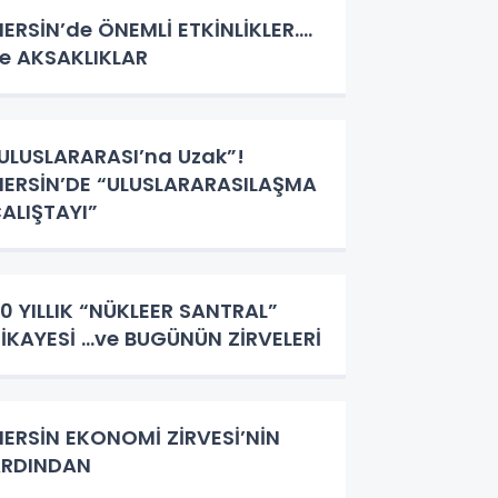
SİN’de ÖNEMLİ ETKİNLİKLER….
e AKSAKLIKLAR
ULUSLARARASI’na Uzak”!
ERSİN’DE “ULUSLARARASILAŞMA
ALIŞTAYI”
0 YILLIK “NÜKLEER SANTRAL”
HİKAYESİ …ve BUGÜNÜN ZİRVELERİ
ERSİN EKONOMİ ZİRVESİ’NİN
ARDINDAN