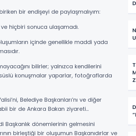
 biriken bir endişeyi de paylaşmalıyım:
 ve hiçbiri sonuca ulaşamadı.
N
U
oluşumların içinde genellikle maddi yada
masıdır.
T
ayacağını bilirler; yalnızca kendilerini
M
 süslü konuşmalar yaparlar, fotoğraflarda
Z
Valisi’ni, Belediye Başkanları’nı ve diğer
D
bii bir de Ankara Bakan ziyareti…
“
di Başkanlık dönemlerinin gelmesini
rının birleştiği bir oluşumun Başkanıdırlar ve