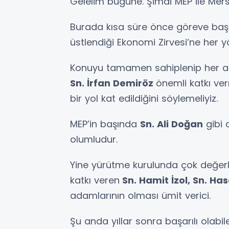
Gelelim bugüne. Şimdi MEP ile Mersi
Burada kısa süre önce göreve baş
üstlendiği Ekonomi Zirvesi’ne her 
Konuyu tamamen sahiplenip her a
Sn. İrfan Demiröz
önemli katkı ve
bir yol kat edildiğini söylemeliyiz.
MEP’in başında
Sn. Ali Doğan
gibi 
olumludur.
Yine yürütme kurulunda çok değerli
katkı veren
Sn. Hamit İzol, Sn. H
adamlarının olması ümit verici.
Şu anda yıllar sonra başarılı olabi