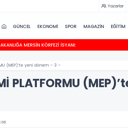
Yazarlar
GÜNCEL
EKONOMİ
SPOR
MAGAZİN
EĞİTİM
BAKANLIĞA MERSİN KÖRFEZİ İSYANI:
U (MEP)’te yeni dönem – 3 –
İ PLATFORMU (MEP)’t
:06