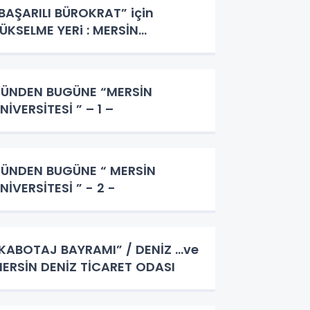
BAŞARILI BÜROKRAT” için
ÜKSELME YERi : MERSİN…
ÜNDEN BUGÜNE “MERSİN
NİVERSİTESİ ” – 1 –
DEN BUGÜNE “ MERSİN
ÜNİVERSİTESİ ” - 2 -
KABOTAJ BAYRAMI” / DENİZ …ve
ERSİN DENİZ TİCARET ODASI