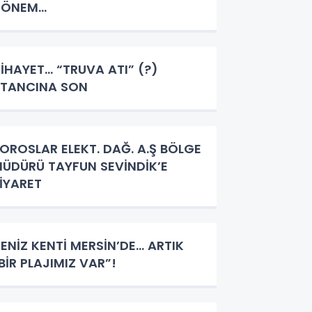
DÖNEM…
İHAYET… “TRUVA ATI” (?)
TANCINA SON
OROSLAR ELEKT. DAĞ. A.Ş BÖLGE
ÜDÜRÜ TAYFUN SEVİNDİK’E
İYARET
ENİZ KENTİ MERSİN’DE… ARTIK
BİR PLAJIMIZ VAR”!