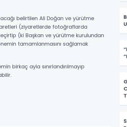
B
acağı belirtilen Ali Doğan ve yürütme
U
etleri (ziyaretlerde fotoğraflarda
 geçirtip (ki Başkan ve yürütme kurulundan
) dönemin tamamlanmasını sağlamak
“
“
min birkaç ayla sınırlandırılmayıp
ilir.
G
C
T
S