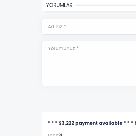
YORUMLAR
Adınız *
Yorumunuz *
* * * $3,222 payment available * *
rooc3l