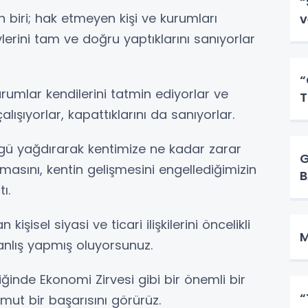
“
 biri; hak etmeyen kişi ve kurumları
v
ini tam ve doğru yaptıklarını sanıyorlar
“
kurumlar kendilerini tatmin ediyorlar ve
T
alışıyorlar, kapattıklarını da sanıyorlar.
ü yağdırarak kentimize ne kadar zarar
G
lmasını, kentin gelişmesini engellediğimizin
B
ı.
işisel siyasi ve ticari ilişkilerini öncelikli
M
nlış yapmış oluyorsunuz.
inde Ekonomi Zirvesi gibi bir önemli bir
“
ut bir başarısını görürüz.