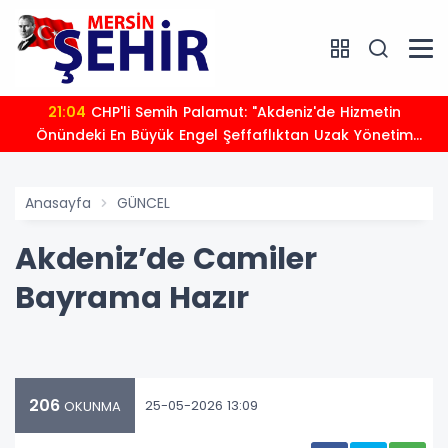
21:04
CHP'li Semih Palamut: "Akdeniz'de Hizmetin
Önündeki En Büyük Engel Şeffaflıktan Uzak Yönetim
Anlayışıdır"
Anasayfa
GÜNCEL
Akdeniz’de Camiler
Bayrama Hazır
206
25-05-2026 13:09
OKUNMA