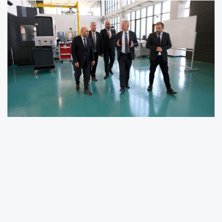
Kuzey Kıbrıs Türk Cumhuriyeti Mersin Konsolosu Özgür Ezel ve Turizm
Koordinatörü Kazım Türkan, Mersin Tarsus Organize Sanayi Bölgesi’ni
gezerek bölge hakkında bilgiler aldı.
Ziyarete MTOSB Başkanı Sabri Tekli’nin yanı sıra MTOSB Yönetim