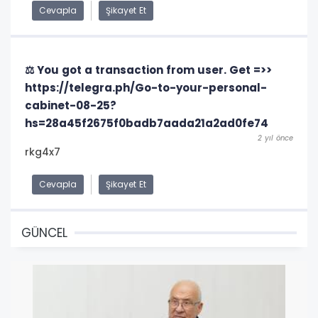
Cevapla
Şikayet Et
⚖ You got a transaction from user. Get =>>
https://telegra.ph/Go-to-your-personal-
cabinet-08-25?
hs=28a45f2675f0badb7aada21a2ad0fe74
2 yıl önce
rkg4x7
Cevapla
Şikayet Et
GÜNCEL