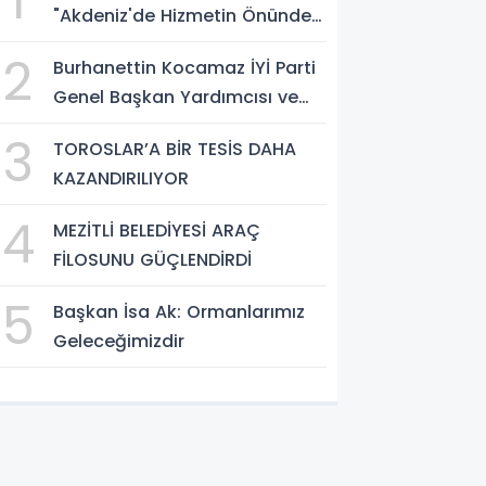
1
"Akdeniz'de Hizmetin Önündeki
En Büyük Engel Şeffaflıktan
2
Burhanettin Kocamaz İYİ Parti
Uzak Yönetim Anlayışıdır"
Genel Başkan Yardımcısı ve
Mersin Milletvekili
3
TOROSLAR’A BİR TESİS DAHA
KAZANDIRILIYOR
4
MEZİTLİ BELEDİYESİ ARAÇ
FİLOSUNU GÜÇLENDİRDİ
5
Başkan İsa Ak: Ormanlarımız
Geleceğimizdir