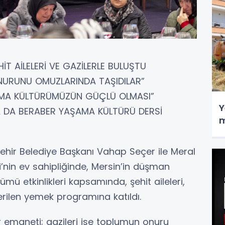
T AİLELERİ VE GAZİLERLE BULUŞTU
 ONURUNU OMUZLARINDA TAŞIDILAR”
ŞAMA KÜLTÜRÜMÜZÜN GÜÇLÜ OLMASI”
Y
YA DA BERABER YAŞAMA KÜLTÜRÜ DERSİ
m
ehir Belediye Başkanı Vahap Seçer ile Meral
i’nin ev sahipliğinde, Mersin’in düşman
ümü etkinlikleri kapsamında, şehit aileleri,
erilen yemek programına katıldı.
rer emaneti; gazileri ise toplumun onuru