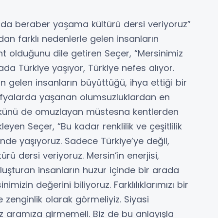
 da beraber yaşama kültürü dersi veriyoruz”
ndan farklı nedenlerle gelen insanların
nt olduğunu dile getiren Seçer, “Mersinimiz
ada Türkiye yaşıyor, Türkiye nefes alıyor.
n gelen insanların büyüttüğü, ihya ettiği bir
ğrafyalarda yaşanan olumsuzluklardan en
yükünü de omuzlayan müstesna kentlerden
eyen Seçer, “Bu kadar renklilik ve çeşitlilik
inde yaşıyoruz. Sadece Türkiye’ye değil,
 dersi veriyoruz. Mersin’in enerjisi,
i oluşturan insanların huzur içinde bir arada
izin değerini biliyoruz. Farklılıklarımızı bir
e zenginlik olarak görmeliyiz. Siyasi
mız aramıza girmemeli. Biz de bu anlayışla