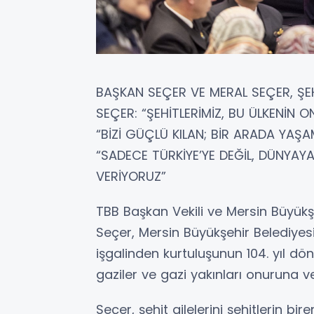
BAŞKAN SEÇER VE MERAL SEÇER, ŞEHİ
SEÇER: “ŞEHİTLERİMİZ, BU ÜLKENİN
“BİZİ GÜÇLÜ KILAN; BİR ARADA YA
“SADECE TÜRKİYE’YE DEĞİL, DÜNYA
VERİYORUZ”
TBB Başkan Vekili ve Mersin Büyükş
Seçer, Mersin Büyükşehir Belediyes
işgalinden kurtuluşunun 104. yıl dön
gaziler ve gazi yakınları onuruna v
Seçer, şehit ailelerini şehitlerin bi