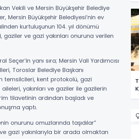
şkan Vekili ve Mersin Büyükşehir Belediye
r, Mersin Büyükşehir Belediyesi’nin ev
alinden kurtuluşunun 104. yıl dönümü
i, gaziler ve gazi yakınları onuruna verilen
l Seçer’in yanı sıra; Mersin Vali Yardımcısı
leri, Toroslar Belediye Başkanı
n temsilcileri, kent protokolü, gazi
T
ileleri, yakınları ve gaziler ile gazilerin
K
erim tilavetinin ardından başladı ve
onuşma yaptı.
Ç
enin onurunu omuzlarında taşıdılar”
r ve gazi yakınlarıyla bir arada olmaktan