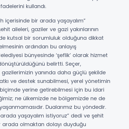
fadelerini kullandı.
fah içerisinde bir arada yaşayalım”
it aileleri, gaziler ve gazi yakınlarının
e kutsal bir sorumluluk olduğuna dikkat
elmesinin ardından bu anlayış
lediyesi bünyesinde ‘şeflik’ olarak hizmet
önüştürüldüğünü belirtti. Seçer,
ve gazilerimizin yanında daha güçlü şekilde
katkı ve destek sunabilmesi, yerel yönetimin
içimde yerine getirebilmesi için bu idari
leğimiz; ne ülkemizde ne bölgemizde ne de
yaşanmamasıdır. Dualarımız bu yöndedir.
r arada yaşayalım istiyoruz” dedi ve şehit
le bir arada olmaktan dolayı duyduğu