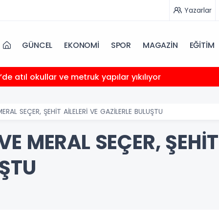
Yazarlar
GÜNCEL
EKONOMİ
SPOR
MAGAZİN
EĞİTİM
’de atıl okullar ve metruk yapılar yıkılıyor
ERAL SEÇER, ŞEHİT AİLELERİ VE GAZİLERLE BULUŞTU
E MERAL SEÇER, ŞEHİT 
UŞTU