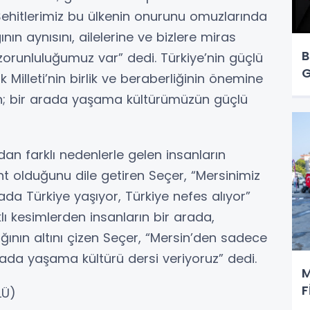
“Şehitlerimiz bu ülkenin onurunu omuzlarında
ın aynısını, ailelerine ve bizlere miras
B
zorunluluğumuz var” dedi. Türkiye’nin güçlü
G
 Milleti’nin birlik ve beraberliğinin önemine
lan; bir arada yaşama kültürümüzün güçlü
ndan farklı nedenlerle gelen insanların
nt olduğunu dile getiren Seçer, “Mersinimiz
ada Türkiye yaşıyor, Türkiye nefes alıyor”
klı kesimlerden insanların bir arada,
ğının altını çizen Seçer, “Mersin’den sadece
rada yaşama kültürü dersi veriyoruz” dedi.
M
F
LÜ)