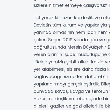
sizlere hizmet etmeye çalışıyoruz” i
“İstiyoruz ki huzur, kardeşlik ve re
Devletin tüm kurum ve yapılarıyla şeh
yanında olmasının hem idari hem d
çeken Seçer, 2019 yılında göreve g
doğrultusunda Mersin Büyükşehir Be
veren birimin ‘şube müdürlüğü’ne d
“Belediyemizin şehit ailelerimizin 
yer alabilmesi, sizlere daha fazla 
sağlayacağı hizmetleri daha etkin b
yapılandırmayı gerçekleştirdik. Di
dünyada savaş, kavga ve terörün 
Huzur, kardeşlik ve refah içinde bi
aileleri, gaziler ve gazi aileleri i