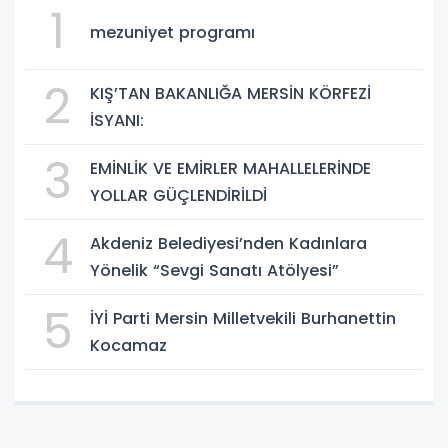
1
mezuniyet programı
2
KIŞ’TAN BAKANLIĞA MERSİN KÖRFEZİ
İSYANI:
3
EMİNLİK VE EMİRLER MAHALLELERİNDE
YOLLAR GÜÇLENDİRİLDİ
4
Akdeniz Belediyesi’nden Kadınlara
Yönelik “Sevgi Sanatı Atölyesi”
5
İYİ Parti Mersin Milletvekili Burhanettin
Kocamaz