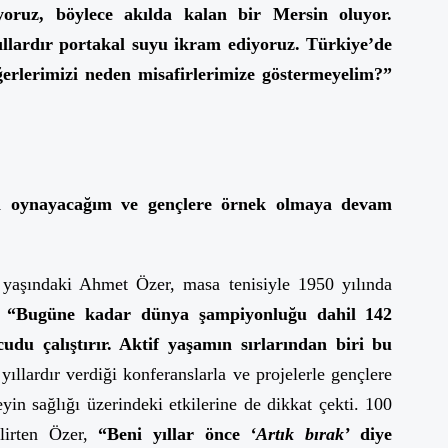
yoruz, böylece akılda kalan bir Mersin oluyor.
ıllardır portakal suyu ikram ediyoruz. Türkiye’de
rlerimizi neden misafirlerimize göstermeyelim?”
i oynayacağım ve gençlere örnek olmaya devam
 yaşındaki Ahmet Özer, masa tenisiyle 1950 yılında
,
“Bugüne kadar dünya şampiyonluğu dahil 142
du çalıştırır. Aktif yaşamın sırlarından biri bu
ıllardır verdiği konferanslarla ve projelerle gençlere
yin sağlığı üzerindeki etkilerine de dikkat çekti. 100
elirten Özer,
“Beni yıllar önce
‘Artık bırak’
diye