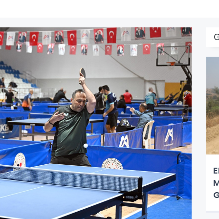
E
M
G