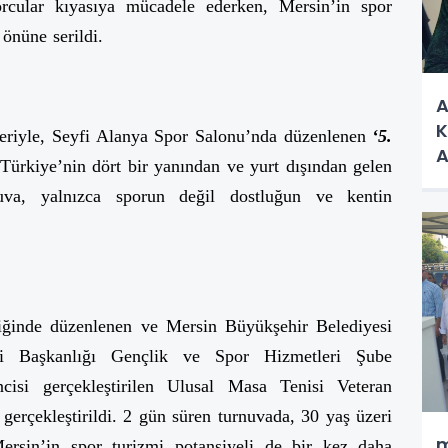
rcular kıyasıya mücadele ederken, Mersin’in spor
 önüne serildi.
A
K
leriyle, Seyfi Alanya Spor Salonu’nda düzenlenen
‘5.
A
 Türkiye’nin dört bir yanından ve yurt dışından gelen
nuva, yalnızca sporun değil dostluğun ve kentin
iğinde düzenlenen ve Mersin Büyükşehir Belediyesi
si Başkanlığı Gençlik ve Spor Hizmetleri Şube
cisi gerçekleştirilen Ulusal Masa Tenisi Veteran
erçekleştirildi. 2 gün süren turnuvada, 30 yaş üzeri
m
ersin’in spor turizmi potansiyeli de bir kez daha