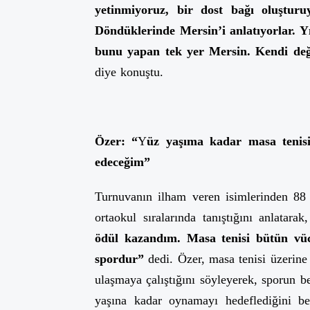
yetinmiyoruz, bir dost bağı oluşturu
Döndüklerinde Mersin’i anlatıyorlar. Y
bunu yapan tek yer Mersin. Kendi değe
diye konuştu.
Özer: “
Y
üz yaşıma kadar masa tenis
edeceğim”
Turnuvanın ilham veren isimlerinden 88
ortaokul sıralarında tanıştığını anlatarak
ödül kazandım. Masa tenisi bütün vücu
spordur”
dedi. Özer, masa tenisi üzerine y
ulaşmaya çalıştığını söyleyerek, sporun be
yaşına kadar oynamayı hedeflediğini b