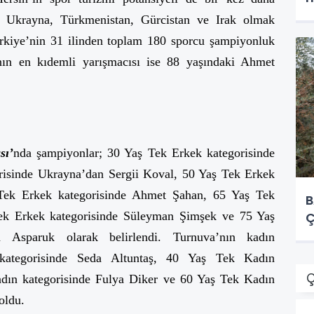
 Ukrayna, Türkmenistan, Gürcistan ve Irak olmak
ürkiye’nin 31 ilinden toplam 180 sporcu şampiyonluk
anın en kıdemli yarışmacısı ise 88 yaşındaki Ahmet
sı’
nda şampiyonlar; 30 Yaş Tek Erkek kategorisinde
risinde Ukrayna’dan Sergii Koval, 50 Yaş Tek Erkek
 Tek Erkek kategorisinde Ahmet Şahan, 65 Yaş Tek
B
Tek Erkek kategorisinde Süleyman Şimşek ve 75 Yaş
Ç
 Asparuk olarak belirlendi. Turnuva’nın kadın
kategorisinde Seda Altuntaş, 40 Yaş Tek Kadın
Ç
adın kategorisinde Fulya Diker ve 60 Yaş Tek Kadın
oldu.