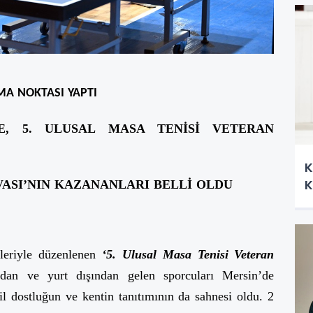
MA NOKTASI YAPTI
LE, 5. ULUSAL MASA TENİSİ VETERAN
K
K
VASI’NIN KAZANANLARI BELLİ OLDU
kleriyle düzenlenen
‘5. Ulusal Masa Tenisi Veteran
ndan ve yurt dışından gelen sporcuları Mersin’de
l dostluğun ve kentin tanıtımının da sahnesi oldu. 2