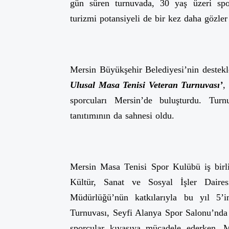
gün süren turnuvada, 30 yaş üzeri spo
turizmi potansiyeli de bir kez daha gözler
Mersin Büyükşehir Belediyesi’nin destek
Ulusal Masa Tenisi Veteran Turnuvası’
,
sporcuları Mersin’de buluşturdu. Tur
tanıtımının da sahnesi oldu.
Mersin Masa Tenisi Spor Kulübü iş birl
Kültür, Sanat ve Sosyal İşler Daire
Müdürlüğü’nün katkılarıyla bu yıl 5’in
Turnuvası, Seyfi Alanya Spor Salonu’nda g
sporcular kıyasıya mücadele ederken, M