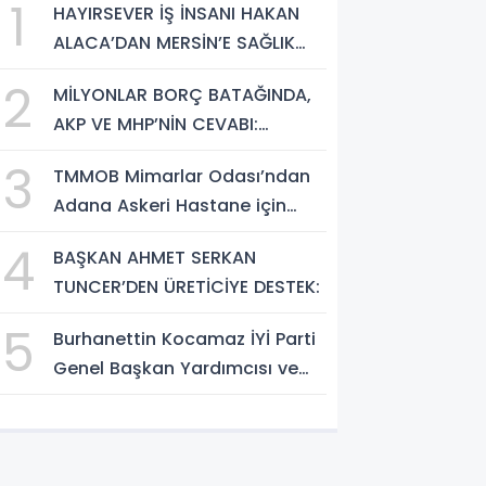
1
HAYIRSEVER İŞ İNSANI HAKAN
ALACA’DAN MERSİN’E SAĞLIK
YATIRIMI
2
MİLYONLAR BORÇ BATAĞINDA,
AKP VE MHP’NİN CEVABI:
“ARAŞTIRMAYALIM!”
3
TMMOB Mimarlar Odası’ndan
Adana Askeri Hastane için
çağrı…
4
BAŞKAN AHMET SERKAN
TUNCER’DEN ÜRETİCİYE DESTEK:
5
Burhanettin Kocamaz İYİ Parti
Genel Başkan Yardımcısı ve
Mersin Milletvekili