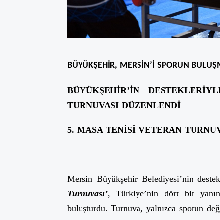
BÜYÜKŞEHİR, MERSİN’İ SPORUN BULUŞ
BÜYÜKŞEHİR’İN DESTEKLERİY
TURNUVASI DÜZENLENDİ
5. MASA TENİSİ VETERAN TURNU
Mersin Büyükşehir Belediyesi’nin deste
Turnuvası’
, Türkiye’nin dört bir yanı
buluşturdu. Turnuva, yalnızca sporun deği