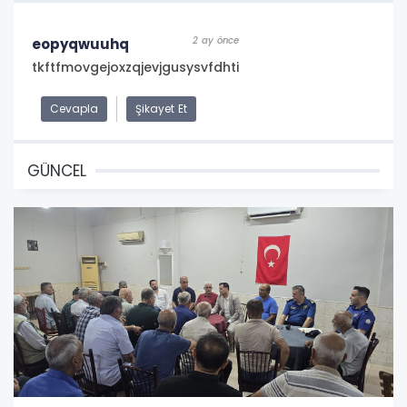
2 ay önce
eopyqwuuhq
tkftfmovgejoxzqjevjgusysvfdhti
Cevapla
Şikayet Et
GÜNCEL