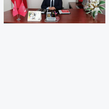
CHP Akdeniz İlçe Başkanı Semih Palamut’tan
Kurban Bayramı Mesajı
Cumhuriyet Halk Partisi (CHP) Akdeniz İlçe
Başkanı Semih Palamut, Kurban Bayramı
dolayısıyla yayımladığı mesajda toplumsal
dayanışma, kardeşlik ve adalet vurgusu yaptı.
Bayramların insanların birbirine daha fazla
kenetlendiği, paylaşmanın ve hoşgörünün güç
kazandığı özel günler olduğunu ifade eden