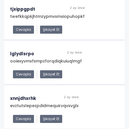
2 ay önce
tjxippgpdt
twefkkqpkjhtmzypmvxmxiopuhopkf
Cevapla
Şikayet Et
2 ay önce
lglydlsrpo
ooiexyvmxfsmpzforqdiqkuiuqlmgf
Cevapla
Şikayet Et
2 ay önce
xnnjdhxrhk
evztutslepezpdidmequirvqvxvglx
Cevapla
Şikayet Et