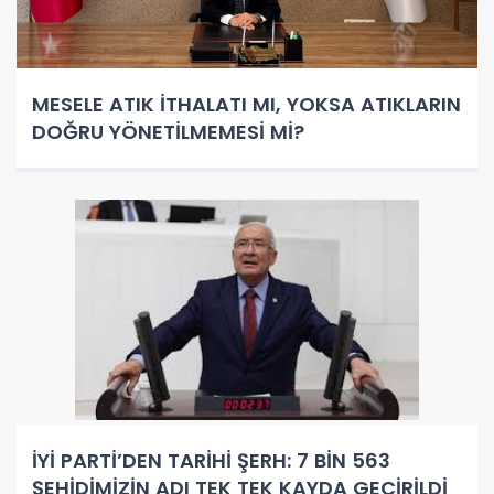
MESELE ATIK İTHALATI MI, YOKSA ATIKLARIN
DOĞRU YÖNETİLMEMESİ Mİ?
İYİ PARTİ’DEN TARİHİ ŞERH: 7 BİN 563
ŞEHİDİMİZİN ADI TEK TEK KAYDA GEÇİRİLDİ