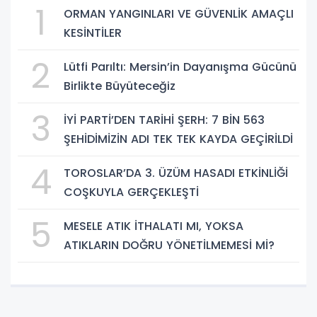
1
ORMAN YANGINLARI VE GÜVENLİK AMAÇLI
KESİNTİLER
2
Lütfi Parıltı: Mersin’in Dayanışma Gücünü
Birlikte Büyüteceğiz
3
İYİ PARTİ’DEN TARİHİ ŞERH: 7 BİN 563
ŞEHİDİMİZİN ADI TEK TEK KAYDA GEÇİRİLDİ
4
TOROSLAR’DA 3. ÜZÜM HASADI ETKİNLİĞİ
COŞKUYLA GERÇEKLEŞTİ
5
MESELE ATIK İTHALATI MI, YOKSA
ATIKLARIN DOĞRU YÖNETİLMEMESİ Mİ?