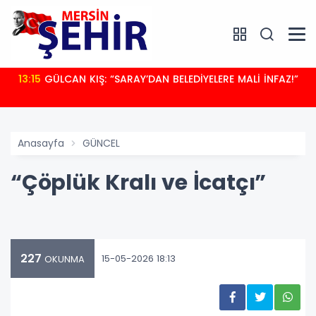
13:15
GÜLCAN KIŞ: “SARAY’DAN BELEDİYELERE MALİ İNFAZ!”
Anasayfa
GÜNCEL
“Çöplük Kralı ve İcatçı”
227
15-05-2026 18:13
OKUNMA