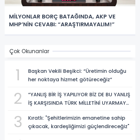
MİLYONLAR BORÇ BATAĞINDA, AKP VE
MHP’NİN CEVABI: “ARAŞTIRMAYALIM!”
Çok Okunanlar
1
Başkan Vekili Beşikci: “Üretimin olduğu
her noktaya hizmet götüreceğiz”
2
“YANLIŞ BİR İŞ YAPILIYOR BİZ DE BU YANLIŞ
İŞ KARŞISINDA TÜRK MİLLETİNİ UYARMAYA
DEVAM EDECEĞİZ”
3
Kıratlı: "Şehitlerimizin emanetine sahip
çıkacak, kardeşliğimizi güçlendireceğiz"