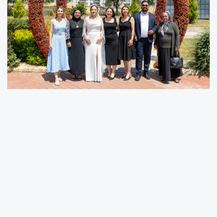
Nikah salonlarında 16 Haziran telaşı
Bu tarihi unutana aşk olsun
“Unutmamak için bu tarihi seçtik”
Mersin’in Yenişehir ilçesinde evlilik tarihlerini
unutulmaz kılmayı hedefleyen çiftler, takvimler
16.06.2026’yı gösterince Yenişehir Belediyesi
Evlendirme Amirliği’ne akın etti. Gün boyu