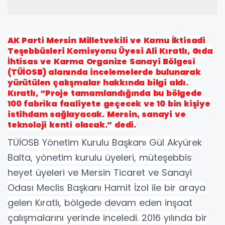
AK Parti Mersin Milletvekili ve Kamu İktisadi
Teşebbüsleri Komisyonu Üyesi Ali Kıratlı, Gıda
İhtisas ve Karma Organize Sanayi Bölgesi
(TÜİOSB) alanında incelemelerde bulunarak
yürütülen çalışmalar hakkında bilgi aldı.
Kıratlı, “Proje tamamlandığında bu bölgede
100 fabrika faaliyete geçecek ve 10 bin kişiye
istihdam sağlayacak. Mersin, sanayi ve
teknoloji kenti olacak.” dedi.
TÜİOSB Yönetim Kurulu Başkanı Gül Akyürek
Balta, yönetim kurulu üyeleri, müteşebbis
heyet üyeleri ve Mersin Ticaret ve Sanayi
Odası Meclis Başkanı Hamit İzol ile bir araya
gelen Kıratlı, bölgede devam eden inşaat
çalışmalarını yerinde inceledi. 2016 yılında bir