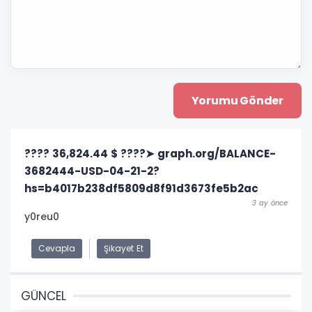
???? 36,824.44 $ ????➤ graph.org/BALANCE-
3682444-USD-04-21-2?
hs=b4017b238df5809d8f91d3673fe5b2ac
3 ay önce
y0reu0
Cevapla
Şikayet Et
GÜNCEL