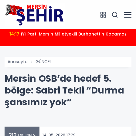
14:17
İYİ Parti Mersin Milletvekili Burhanettin Kocamaz
Anasayfa
GÜNCEL
Mersin OSB’de hedef 5.
bölge: Sabri Tekli “Durma
şansımız yok”
212
14-05-2026 17:29
OKUNMA