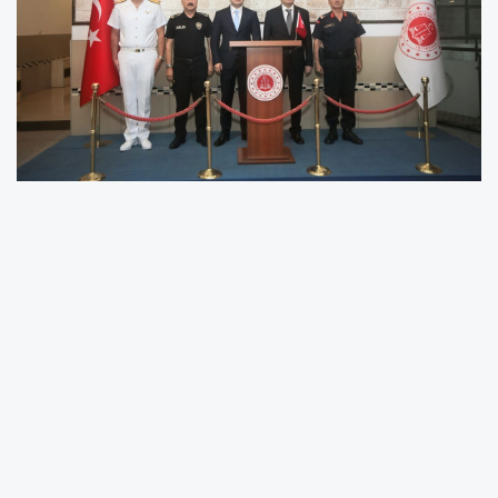
Mersin
Valisi
Atilla Toros
, Mersin Cumhuriyet
Başsavcılığına atanan Yasin Emre'yi ziyaret
etti.
Toros, beraberindeki İl Emniyet Müdürü Fahri
Aktaş, İl
Jandarma
Komutanı Tuğgeneral
Ercan Atasoy ve Sahil
Güvenlik
Akdeniz Bölge
Komutanı Tuğamiral Gökmen Gücüyen ile
Emre'ye ziyarette bulundu.