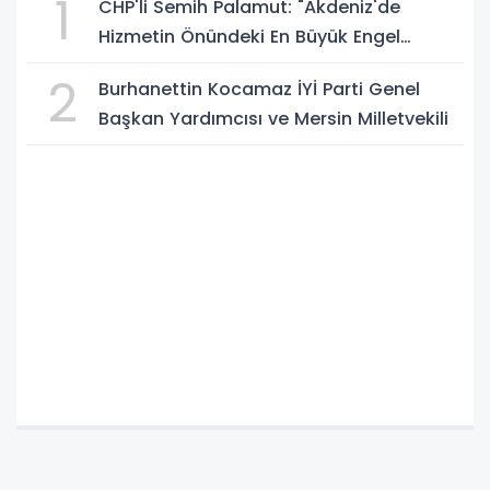
1
CHP'li Semih Palamut: "Akdeniz'de
Hizmetin Önündeki En Büyük Engel
Şeffaflıktan Uzak Yönetim Anlayışıdır"
2
Burhanettin Kocamaz İYİ Parti Genel
Başkan Yardımcısı ve Mersin Milletvekili