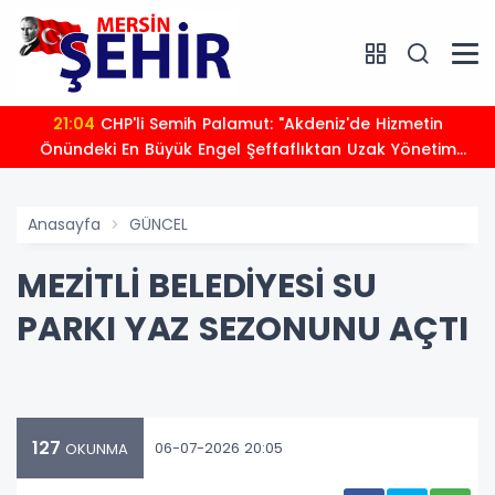
21:04
CHP'li Semih Palamut: "Akdeniz'de Hizmetin
Önündeki En Büyük Engel Şeffaflıktan Uzak Yönetim
Anlayışıdır"
Anasayfa
GÜNCEL
MEZİTLİ BELEDİYESİ SU
PARKI YAZ SEZONUNU AÇTI
127
06-07-2026 20:05
OKUNMA