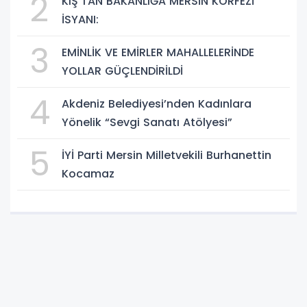
2
KIŞ’TAN BAKANLIĞA MERSİN KÖRFEZİ
İSYANI:
3
EMİNLİK VE EMİRLER MAHALLELERİNDE
YOLLAR GÜÇLENDİRİLDİ
4
Akdeniz Belediyesi’nden Kadınlara
Yönelik “Sevgi Sanatı Atölyesi”
5
İYİ Parti Mersin Milletvekili Burhanettin
Kocamaz