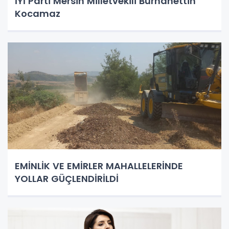
İYİ Parti Mersin Milletvekili Burhanettin
Kocamaz
EMİNLİK VE EMİRLER MAHALLELERİNDE
YOLLAR GÜÇLENDİRİLDİ