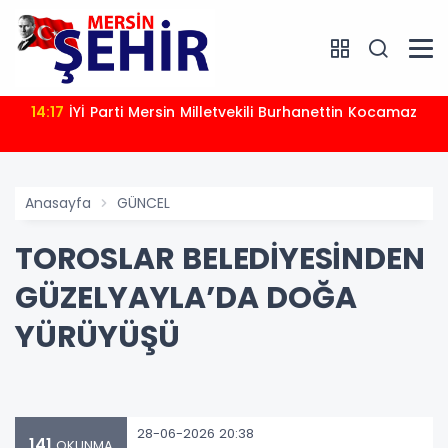
14:17
İYİ Parti Mersin Milletvekili Burhanettin Kocamaz
Anasayfa
GÜNCEL
TOROSLAR BELEDİYESİNDEN
GÜZELYAYLA’DA DOĞA
YÜRÜYÜŞÜ
28-06-2026 20:38
141
OKUNMA