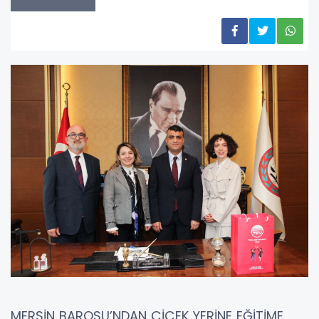
MERSİN BAROSU’NDAN ÇİÇEK YERİNE EĞİTİME