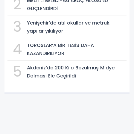
2
MEZİTLİ BELEDİYESİ ARAÇ FİLOSUNU
GÜÇLENDİRDİ
3
Yenişehir’de atıl okullar ve metruk
yapılar yıkılıyor
4
TOROSLAR’A BİR TESİS DAHA
KAZANDIRILIYOR
5
Akdeniz’de 200 Kilo Bozulmuş Midye
Dolması Ele Geçirildi