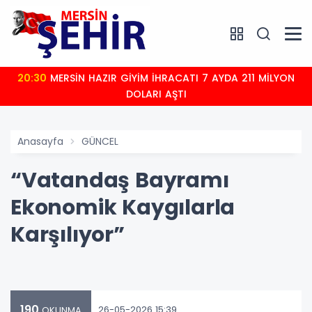
20:30
MERSİN HAZIR GİYİM İHRACATI 7 AYDA 211 MİLYON
DOLARI AŞTI
Anasayfa
GÜNCEL
“Vatandaş Bayramı
Ekonomik Kaygılarla
Karşılıyor”
190
26-05-2026 15:39
OKUNMA