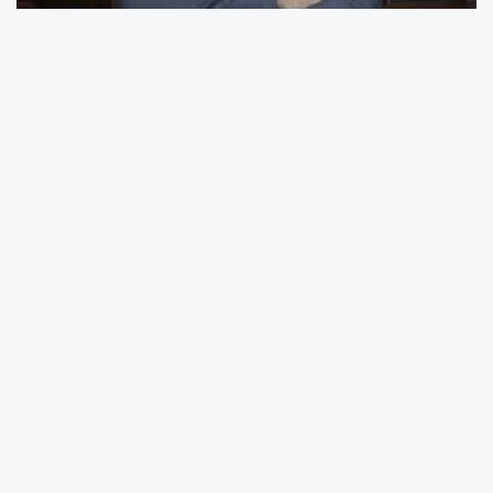
"Arife günü biraz şehir
merkezini dolaştım; bazı
esnaf arkadaşlara uğrayıp
sohbet ettim. Biraz da kendim
için bayram alış verişi
yaptım. Atatürk Caddesi,
Silifke Caddesi, İstiklal
Caddesi, Zeytinlibahçe
Caddesi ve Kuvayi Milliye
Caddelerini dolaştım. Buralar
Mersin’in alış veriş kalbi