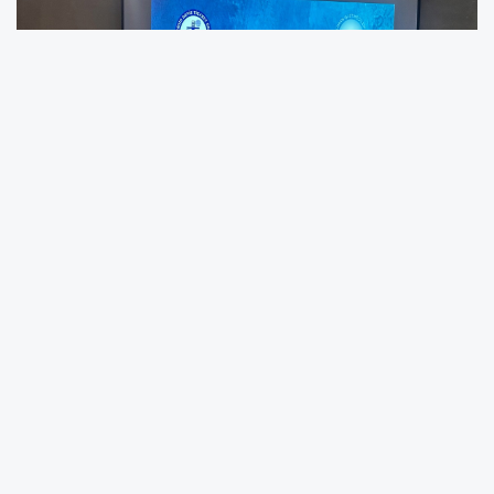
“Antik Dünyanın Kalbi: Limanlar" Okurla Buluştu
Mersin Deniz Ticaret Odası ile TÜRKLİM iş
birliğinde yayımlanan "Antik Dünyanın Kalbi: