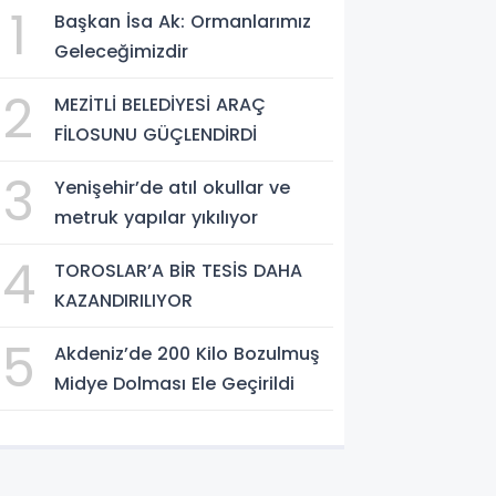
1
Başkan İsa Ak: Ormanlarımız
Geleceğimizdir
2
MEZİTLİ BELEDİYESİ ARAÇ
FİLOSUNU GÜÇLENDİRDİ
3
Yenişehir’de atıl okullar ve
metruk yapılar yıkılıyor
4
TOROSLAR’A BİR TESİS DAHA
KAZANDIRILIYOR
5
Akdeniz’de 200 Kilo Bozulmuş
Midye Dolması Ele Geçirildi