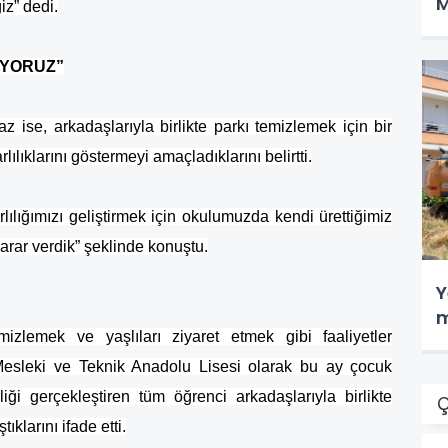
M
z” dedi.
İYORUZ”
z ise, arkadaşlarıyla birlikte parkı temizlemek için bir
lılıklarını göstermeyi amaçladıklarını belirtti.
lılığımızı geliştirmek için okulumuzda kendi ürettiğimiz
arar verdik” şeklinde konuştu.
Y
m
izlemek ve yaşlıları ziyaret etmek gibi faaliyetler
 Mesleki ve Teknik Anadolu Lisesi olarak bu ay çocuk
liği gerçekleştiren tüm öğrenci arkadaşlarıyla birlikte
Ç
ıklarını ifade etti.