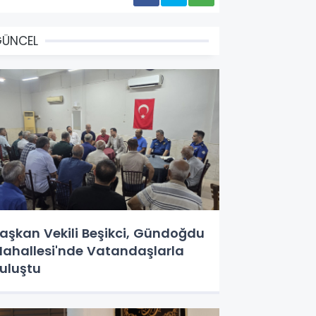
GÜNCEL
aşkan Vekili Beşikci, Gündoğdu
ahallesi'nde Vatandaşlarla
uluştu