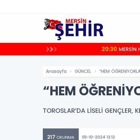
20:30
uştu
MERSİN 
Anasayfa
GÜNCEL
“HEM ÖĞRENİYORLA
“HEM ÖĞRENİYO
TOROSLAR’DA LİSELİ GENÇLER, K
217
05-10-2024 13:12
OKUNMA