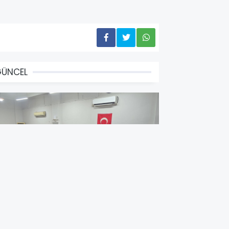
GÜNCEL
aşkan Vekili Beşikci, Gündoğdu
ahallesi'nde Vatandaşlarla