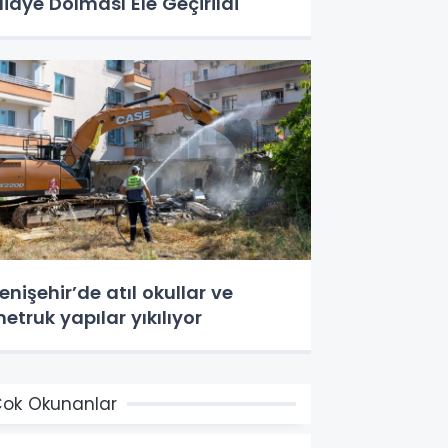
idye Dolması Ele Geçirildi
enişehir’de atıl okullar ve
etruk yapılar yıkılıyor
ok Okunanlar