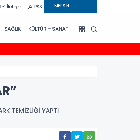
İletişim
RSS
SAĞLIK
KÜLTÜR - SANAT
20:30
Talat
AR”
RK TEMİZLİĞİ YAPTI