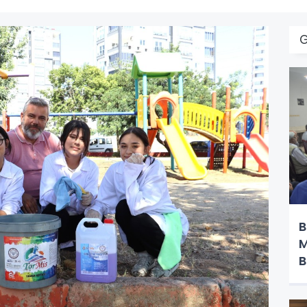
B
M
B